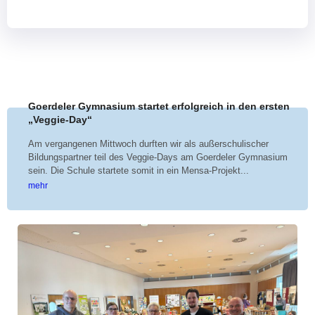
Paderborner Naturschule
BNE-Regionalzentren OWL
BNE Landesnetzwerk NRW
BNE-Netzwerk Kindheitspädagogik
Paderborner Land
Eine Welt-Promotor*innen
Goerdeler Gymnasium startet erfolgreich in den ersten
Schulnetzwerke
„Veggie-Day“
Kooperationen
Am vergangenen Mittwoch durften wir als außerschulischer
Projektstelle FaireKITA
Bildungspartner teil des Veggie-Days am Goerdeler Gymnasium
sein. Die Schule startete somit in ein Mensa-Projekt...
Deine Wasserpartner vor Ort
mehr
SC Paderborn 07
Uni Paderborn
Über uns
Was ist BNE?
BNE-Regionalzentrum
Unser BNE-Team
Unser Leitbild