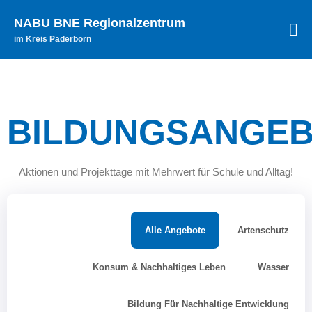
NABU BNE Regionalzentrum
im Kreis Paderborn
Startseite
Aktuelles
BILDUNGSANGE
Archiv
Bildungsangebote
Themenfelder
Aktionen und Projekttage mit Mehrwert für Schule und Alltag!
Zielgruppen
Schule der Zukunft
Allgemeine Informationen
Alle Angebote
Artenschutz
Veranstaltungen
Unterstützung
Konsum & Nachhaltiges Leben
Wasser
Teilnehmende
Netzwerke
Bildung Für Nachhaltige Entwicklung