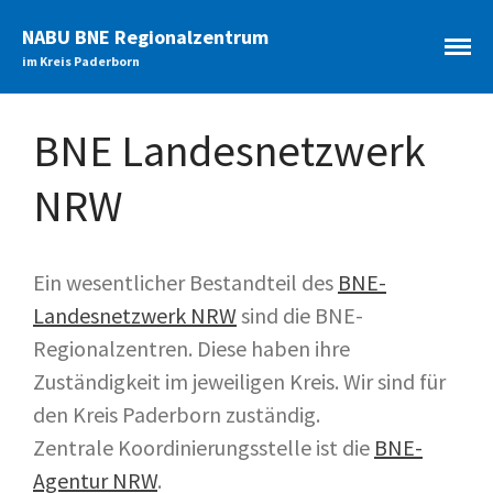
NABU BNE Regionalzentrum
im Kreis Paderborn
Startseite
Aktuelles
BNE Landesnetzwerk
Archiv
NRW
Bildungsangebote
Themenfelder
Zielgruppen
Ein wesentlicher Bestandteil des
BNE-
Schule der Zukunft
Landesnetzwerk NRW
sind die BNE-
Allgemeine Informationen
Veranstaltungen
Regionalzentren. Diese haben ihre
Unterstützung
Zuständigkeit im jeweiligen Kreis. Wir sind für
Teilnehmende
den Kreis Paderborn zuständig.
Netzwerke
Zentrale Koordinierungsstelle ist die
BNE-
Paderborner Naturschule
Agentur NRW
.
BNE-Regionalzentren OWL