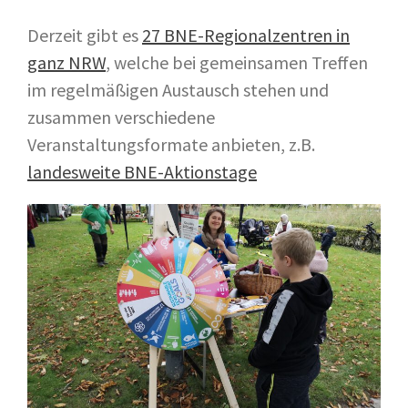
BNE Landesnetzwerk NRW
Derzeit gibt es
27 BNE-Regionalzentren in
BNE-Netzwerk
ganz NRW
, welche bei gemeinsamen Treffen
Kindheitspädagogik Paderborner
Land
im regelmäßigen Austausch stehen und
Eine Welt-Promotor*innen
zusammen verschiedene
Schulnetzwerke
Veranstaltungsformate anbieten, z.B.
Kooperationen
landesweite BNE-Aktionstage
Projektstelle FaireKITA
Deine Wasserpartner vor Ort
SC Paderborn 07
Uni Paderborn
Über uns
Was ist BNE?
BNE-Regionalzentrum
Unser BNE-Team
Unser Leitbild
Pädagogisches Konzept