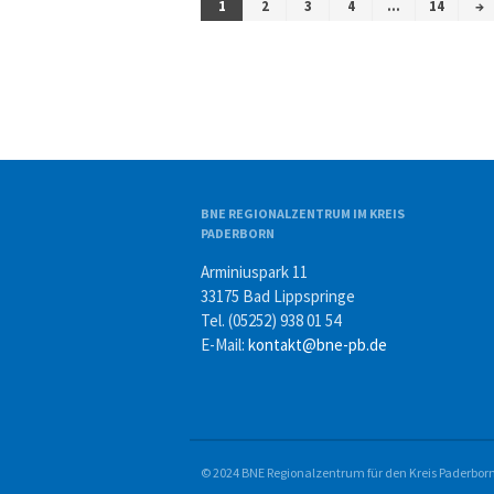
1
2
3
4
…
14
→
BNE REGIONALZENTRUM IM KREIS
PADERBORN
Arminiuspark 11
33175 Bad Lippspringe
Tel. (05252) 938 01 54
E-Mail:
kontakt@bne-pb.de
© 2024 BNE Regionalzentrum für den Kreis Paderbor