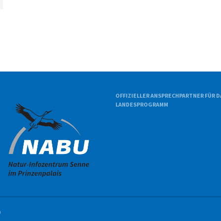
OFFIZIELLER ANSPRECHPARTNER FÜR D
LANDESPROGRAMM
n