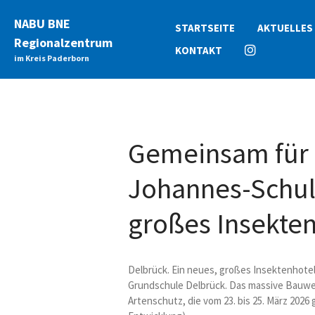
NABU BNE
STARTSEITE
AKTUELLES
Regionalzentrum
INSTAGRAM
KONTAKT
im Kreis Paderborn
Gemeinsam für 
Johannes-Schul
großes Insekten
Delbrück. Ein neues, großes Insektenhotel
Grundschule Delbrück. Das massive Bauwe
Artenschutz, die vom 23. bis 25. März 202