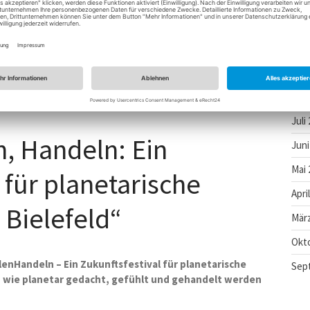
„Aus Alt macht neu“ werden im Rahmen
Apri
 Stoffresten Obstbeutel genäht, die
März
gen Apfelsorten
Dez
Okt
Juli
, Handeln: Ein
Juni
Mai 
 für planetarische
Apri
 Bielefeld“
März
Okt
enHandeln – Ein Zukunftsfestival für planetarische
Sep
, wie planetar gedacht, gefühlt und gehandelt werden