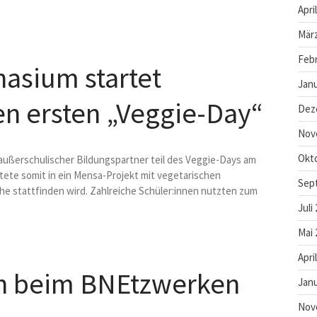
Apri
März
Febr
asium startet
Janu
den ersten „Veggie-Day“
Dez
Nov
Okt
außerschulischer Bildungspartner teil des Veggie-Days am
tete somit in ein Mensa-Projekt mit vegetarischen
Sep
he stattfinden wird. Zahlreiche Schüler:innen nutzten zum
Juli
Mai 
Apri
h beim BNEtzwerken
Janu
Nov