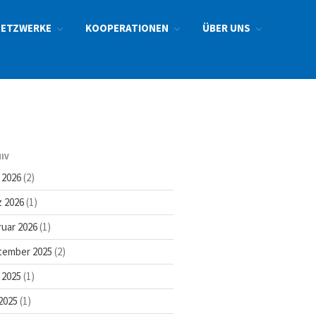
NETZWERKE
KOOPERATIONEN
ÜBER UNS
Startseite
Aktuelles
Archiv
Bildungsangebote
IV
Themenfelder
 2026
(2)
Zielgruppen
 2026
(1)
Schule der Zukunft
uar 2026
(1)
Allgemeine Informationen
tember 2025
(2)
Veranstaltungen
Unterstützung
 2025
(1)
Teilnehmende
2025
(1)
Netzwerke