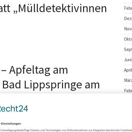
tt „Mülldetektivinnen
Febr
Dez
Nov
Okt
Sep
Juni
 – Apfeltag am
Apri
n Bad Lippspringe am
März
Febr
Janu
Okt
 am 3. Oktober 2025 hat auch das NABU
Juni
rinzenpalais wieder eine Menge zu
Mai 