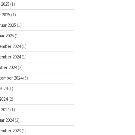
l 2025
(1)
Paderborner Naturschule
BNE-Regionalzentren OWL
 2025
(1)
BNE Landesnetzwerk NRW
uar 2025
(1)
BNE-Netzwerk
Kindheitspädagogik Paderborner
ar 2025
(1)
Land
ember 2024
(1)
Eine Welt-Promotor*innen
Schulnetzwerke
ember 2024
(1)
Kooperationen
ober 2024
(2)
Projektstelle FaireKITA
tember 2024
(5)
Deine Wasserpartner vor Ort
 2024
(1)
SC Paderborn 07
Uni Paderborn
2024
(2)
Über uns
l 2024
(1)
Was ist BNE?
ar 2024
(2)
BNE-Regionalzentrum
Unser BNE-Team
ember 2023
(1)