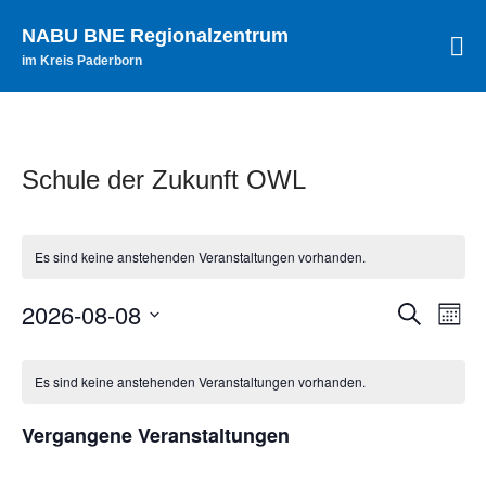
NABU BNE Regionalzentrum
im Kreis Paderborn
Startseite
Aktuelles
Archiv
Bildungsangebote
Schule der Zukunft OWL
Themenfelder
Zielgruppen
Es sind keine anstehenden Veranstaltungen vorhanden.
Schule der Zukunft
Allgemeine Informationen
2026-08-08
Vera
Veranst
Suche
Monat
Veranstaltungen
Ansi
Datum
Suche
Unterstützung
Kalender
wählen.
Navi
Teilnehmende
Es sind keine anstehenden Veranstaltungen vorhanden.
und
von
Netzwerke
Ansichte
Vergangene Veranstaltungen
Veranstaltungen
Paderborner Naturschule
Navigat
BNE-Regionalzentren OWL