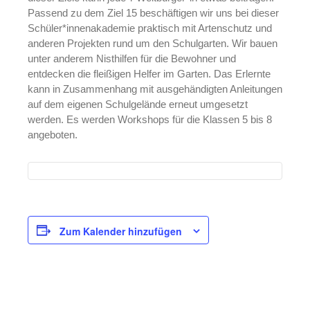
BNE Landesnetzwerk NRW
Passend zu dem Ziel 15 beschäftigen wir uns bei dieser
Schüler*innenakademie praktisch mit Artenschutz und
BNE-Netzwerk Kindheitspädagogik
Paderborner Land
anderen Projekten rund um den Schulgarten. Wir bauen
unter anderem Nisthilfen für die Bewohner und
Eine Welt-Promotor*innen
entdecken die fleißigen Helfer im Garten. Das Erlernte
Schulnetzwerke
kann in Zusammenhang mit ausgehändigten Anleitungen
Kooperationen
auf dem eigenen Schulgelände erneut umgesetzt
Projektstelle FaireKITA
werden. Es werden Workshops für die Klassen 5 bis 8
angeboten.
Deine Wasserpartner vor Ort
SC Paderborn 07
Uni Paderborn
Über uns
Was ist BNE?
Zum Kalender hinzufügen
BNE-Regionalzentrum
Unser BNE-Team
Unser Leitbild
Pädagogisches Konzept
Kontakt
Veranstaltung-