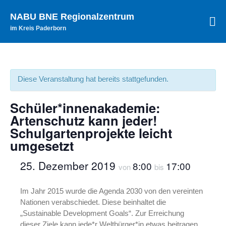
NABU BNE Regionalzentrum
im Kreis Paderborn
Startseite
Aktuelles
Archiv
Diese Veranstaltung hat bereits stattgefunden.
Bildungsangebote
Themenfelder
Schüler*innenakademie:
Zielgruppen
Artenschutz kann jeder!
Schule der Zukunft
Schulgartenprojekte leicht
Allgemeine Informationen
umgesetzt
Veranstaltungen
25. Dezember 2019
8:00
17:00
von
bis
Unterstützung
Teilnehmende
Im Jahr 2015 wurde die Agenda 2030 von den vereinten
Netzwerke
Nationen verabschiedet. Diese beinhaltet die
Paderborner Naturschule
„Sustainable Development Goals“. Zur Erreichung
BNE-Regionalzentren OWL
dieser Ziele kann jede*r Weltbürger*in etwas beitragen.