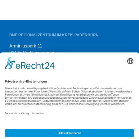
Instagram
Navigation
BNE REGIONALZENTRUM IM KREIS PADERBORN
Arminiuspark 11
33175 Bad Lippspringe
Tel. (05252) 938 01 54
E-Mail:
kontakt@bne-pb.de
OFFIZIELLER ANSPRECHPARTNER FÜR DAS LANDESPROGRAMM
GEFÖRDERT DURCH DAS: