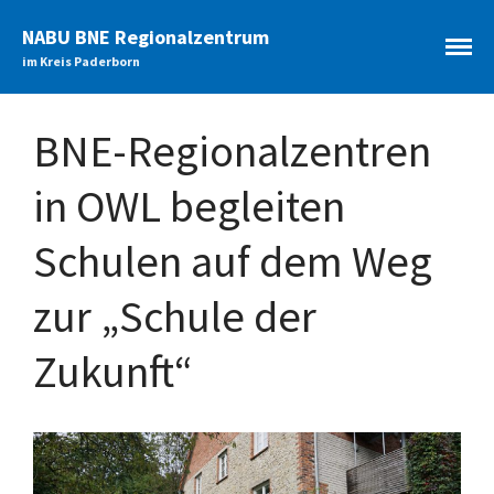
NABU BNE Regionalzentrum
im Kreis Paderborn
BNE-Regionalzentren
Startseite
Aktuelles
in OWL begleiten
Archiv
Bildungsangebote
Schulen auf dem Weg
Themenfelder
zur „Schule der
Zielgruppen
Schule der Zukunft
Zukunft“
Allgemeine Informationen
Veranstaltungen
Unterstützung
Teilnehmende
Netzwerke