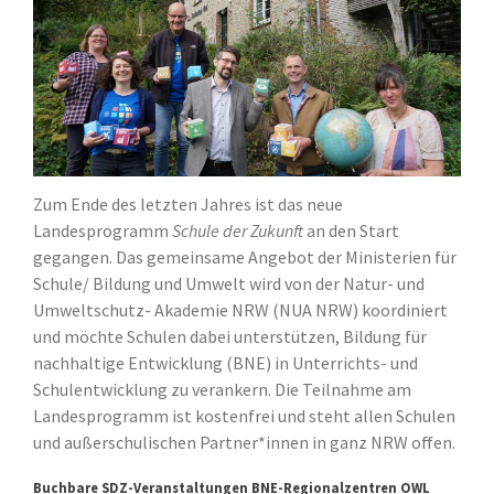
Paderborner Naturschule
BNE-Regionalzentren OWL
BNE Landesnetzwerk NRW
BNE-Netzwerk
Kindheitspädagogik Paderborner
Land
Eine Welt-Promotor*innen
Zum Ende des letzten Jahres ist das neue
Schulnetzwerke
Landesprogramm
Schule der Zukunft
an den Start
Kooperationen
gegangen. Das gemeinsame Angebot der Ministerien für
Projektstelle FaireKITA
Schule/ Bildung und Umwelt wird von der Natur- und
Deine Wasserpartner vor Ort
Umweltschutz- Akademie NRW (NUA NRW) koordiniert
SC Paderborn 07
und möchte Schulen dabei unterstützen, Bildung für
Uni Paderborn
nachhaltige Entwicklung (BNE) in Unterrichts- und
Über uns
Schulentwicklung zu verankern. Die Teilnahme am
Landesprogramm ist kostenfrei und steht allen Schulen
Was ist BNE?
und außerschulischen Partner*innen in ganz NRW offen.
BNE-Regionalzentrum
Unser BNE-Team
Buchbare SDZ-Veranstaltungen BNE-Regionalzentren OWL