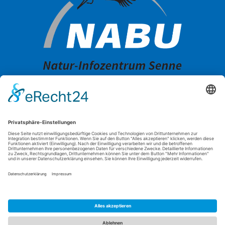
OFFIZIELLER ANSPRECHPARTNER FÜR DAS LANDESPROGRAMM
GEFÖRDERT DURCH DAS: