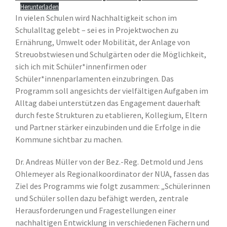
Unser Leitbild
Herunterladen
In vielen Schulen wird Nachhaltigkeit schon im
Pädagogisches Konzept
Schulalltag gelebt – sei es in Projektwochen zu
Kontakt
Ernährung, Umwelt oder Mobilität, der Anlage von
Instagram
Streuobstwiesen und Schulgärten oder die Möglichkeit,
sich ich mit Schüler*innenfirmen oder
Schüler*innenparlamenten einzubringen. Das
Programm soll angesichts der vielfältigen Aufgaben im
Alltag dabei unterstützen das Engagement dauerhaft
durch feste Strukturen zu etablieren, Kollegium, Eltern
und Partner stärker einzubinden und die Erfolge in die
Kommune sichtbar zu machen.
Dr. Andreas Müller von der Bez.-Reg. Detmold und Jens
Ohlemeyer als Regionalkoordinator der NUA, fassen das
Ziel des Programms wie folgt zusammen: „Schülerinnen
und Schüler sollen dazu befähigt werden, zentrale
Herausforderungen und Fragestellungen einer
nachhaltigen Entwicklung in verschiedenen Fächern und