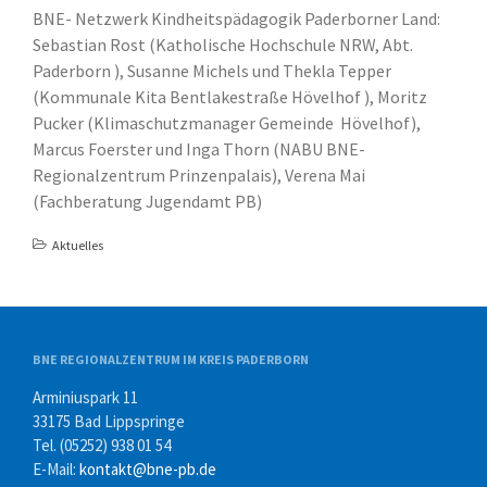
BNE- Netzwerk Kindheitspädagogik Paderborner Land:
Sebastian Rost (Katholische Hochschule NRW, Abt.
Paderborn ), Susanne Michels und Thekla Tepper
(Kommunale Kita Bentlakestraße Hövelhof ), Moritz
Pucker (Klimaschutzmanager Gemeinde Hövelhof),
Marcus Foerster und Inga Thorn (NABU BNE-
Regionalzentrum Prinzenpalais), Verena Mai
(Fachberatung Jugendamt PB)
Aktuelles
BNE REGIONALZENTRUM IM KREIS PADERBORN
Arminiuspark 11
33175 Bad Lippspringe
Tel. (05252) 938 01 54
E-Mail:
kontakt@bne-pb.de