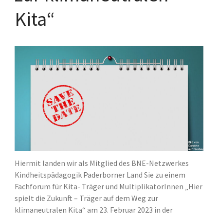
BNE-Regionalzentren OWL
Kita“
BNE Landesnetzwerk NRW
BNE-Netzwerk
Kindheitspädagogik Paderborner
Land
Eine Welt-Promotor*innen
Schulnetzwerke
Kooperationen
Projektstelle FaireKITA
Deine Wasserpartner vor Ort
SC Paderborn 07
Uni Paderborn
Über uns
Hiermit landen wir als Mitglied des BNE-Netzwerkes
Was ist BNE?
Kindheitspädagogik Paderborner Land Sie zu einem
BNE-Regionalzentrum
Fachforum für Kita- Träger und MultiplikatorInnen „Hier
Unser BNE-Team
spielt die Zukunft – Träger auf dem Weg zur
Unser Leitbild
klimaneutralen Kita“ am 23. Februar 2023 in der