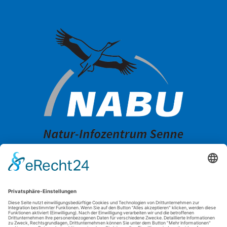
OFFIZIELLER ANSPRECHPARTNER FÜR DAS LANDESPROGRAMM
GEFÖRDERT DURCH DAS: