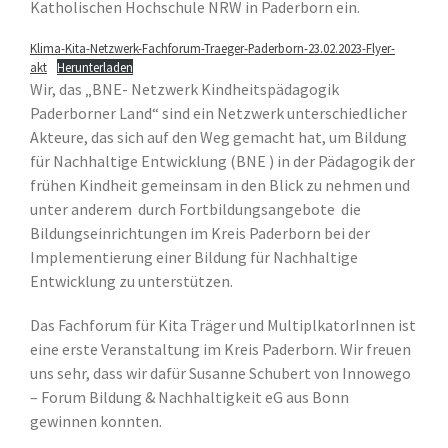
Katholischen Hochschule NRW in Paderborn ein.
Pädagogisches Konzept
Kontakt
Klima-Kita-Netzwerk-Fachforum-Traeger-Paderborn-23.02.2023-Flyer-
Instagram
akt
Herunterladen
Wir, das „BNE- Netzwerk Kindheitspädagogik
Paderborner Land“ sind ein Netzwerk unterschiedlicher
Akteure, das sich auf den Weg gemacht hat, um Bildung
für Nachhaltige Entwicklung (BNE ) in der Pädagogik der
frühen Kindheit gemeinsam in den Blick zu nehmen und
unter anderem durch Fortbildungsangebote die
Bildungseinrichtungen im Kreis Paderborn bei der
Implementierung einer Bildung für Nachhaltige
Entwicklung zu unterstützen.
Das Fachforum für Kita Träger und MultiplkatorInnen ist
eine erste Veranstaltung im Kreis Paderborn. Wir freuen
uns sehr, dass wir dafür Susanne Schubert von Innowego
– Forum Bildung & Nachhaltigkeit eG aus Bonn
gewinnen konnten.