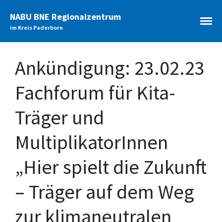
NABU BNE Regionalzentrum
im Kreis Paderborn
Startseite
Ankündigung: 23.02.23
Aktuelles
Archiv
Fachforum für Kita-
Bildungsangebote
Themenfelder
Träger und
Zielgruppen
MultiplikatorInnen
Schule der Zukunft
Allgemeine Informationen
„Hier spielt die Zukunft
Veranstaltungen
Unterstützung
– Träger auf dem Weg
Teilnehmende
Netzwerke
zur klimaneutralen
Paderborner Naturschule